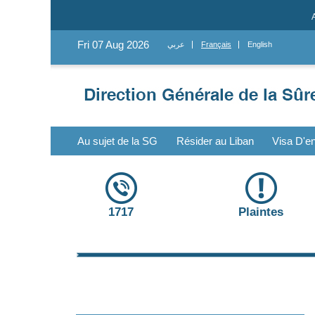
Fri 07 Aug 2026
عربي
Français
English
Au sujet de la SG
Résider au Liban
Visa D'en
1717
Plaintes