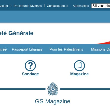
Accueil
Procédures Diverses
Contactez-nous
Autres Sites
trée
Passeport Libanais
Pour les Palestiniens
Missions Di
Sondage
Magazine
GS Magazine