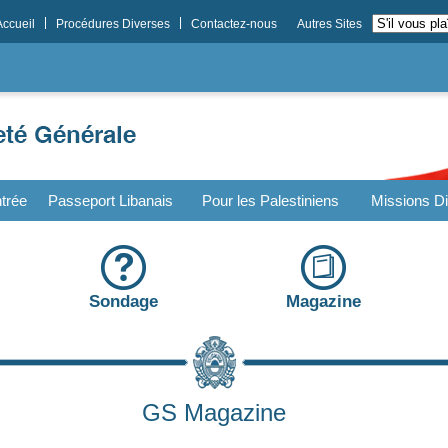
Accueil
Procédures Diverses
Contactez-nous
Autres Sites
trée
Passeport Libanais
Pour les Palestiniens
Missions Di
Sondage
Magazine
GS Magazine