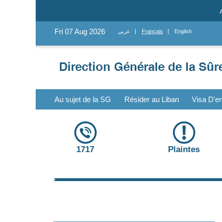
Fri 07 Aug 2026
عربي
Français
English
Au sujet de la SG
Résider au Liban
Visa D'en
1717
Plaintes