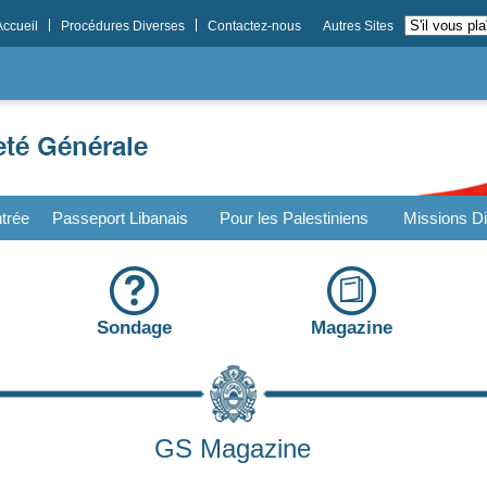
Accueil
Procédures Diverses
Contactez-nous
Autres Sites
trée
Passeport Libanais
Pour les Palestiniens
Missions Di
Sondage
Magazine
GS Magazine