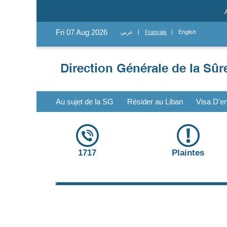
Fri 07 Aug 2026
عربي
Français
English
Au sujet de la SG
Résider au Liban
Visa D'en
1717
Plaintes